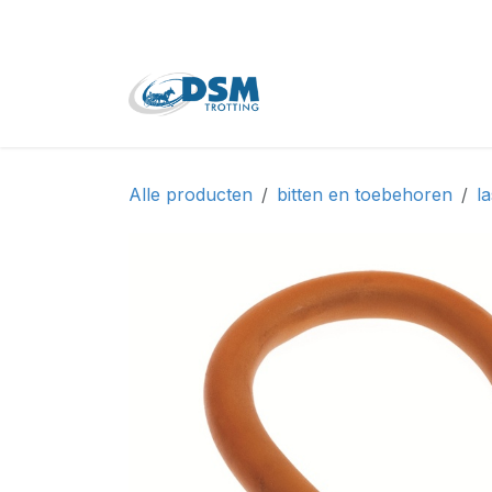
Overslaan naar inhoud
Home
Shop
Tweede
Alle producten
bitten en toebehoren
l