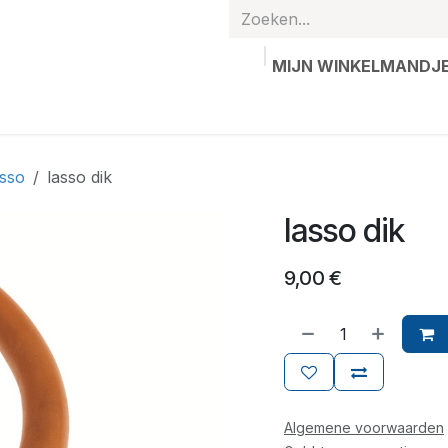
MIJN WINKELMANDJ
hands
Gepersonaliseerde artikelen
Waardebon
Contac
asso
lasso dik
lasso dik
9,00
€
Algemene voorwaarden