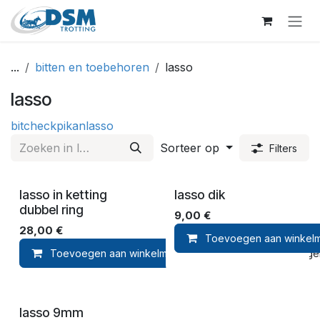
Overslaan naar inhoud
...
bitten en toebehoren
lasso
lasso
bit
check
pikan
lasso
Sorteer op
Filters
lasso in ketting
lasso dik
dubbel ring
9,00
€
28,00
€
Toevoegen aan winkel
Toevoegen aan winkelmandje
Toevoegen 
lasso 9mm