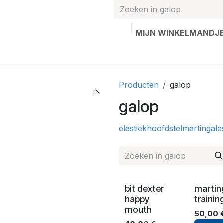
MIJN WINKELMANDJ
hands
Gepersonaliseerde artikelen
Waardebon
Contac
Producten
galop
galop
elastiek
hoofdstel
martingale
bit dexter
martin
happy
trainin
mouth
50,00