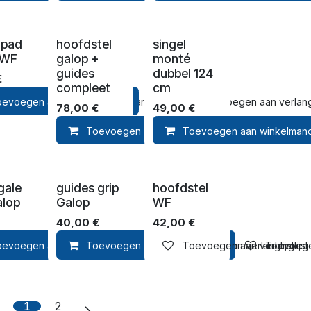
 pad
hoofdstel
singel
 WF
galop +
monté
guides
dubbel 124
€
compleet
cm
lmandje
oevoegen aan winkelmandje
Toevoegen aan verlanglijst
Toevoegen aan verlangl
78,00
€
49,00
€
Toevoegen aan winkelmandje
Toevoegen aan winkelman
Toevoegen
gale
guides grip
hoofdstel
alop
Galop
WF
40,00
€
42,00
€
lmandje
oevoegen aan winkelmandje
Toevoegen aan verlanglijst
Toevoegen aan winkelmandje
Toevoegen aan verlanglijst
Toevoegen aan verlanglijst
Toevoegen
1
2