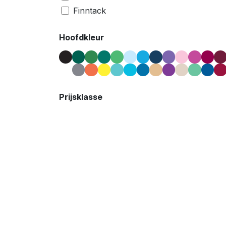
Finntack
Wahlsten
Hoofdkleur
Ornella Prosperi
Brizy
​Racing Tack
Walsh
Pennsbury
Prijsklasse
Mira
Roeckl
Sievi
Zilco
Bucas
Xtreme
waldhausen
UK Trotting
Ariat