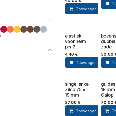
40,00
€
T
Toevoegen aan winke
elastiek
bovens
voor helm
dubbel
per 2
zadel
4,40
€
50,00
Toevoegen aan winke
T
singel enkel
guides
Zilco 75 x
19 mm
19 mm
Galop
27,00
€
70,00
Toevoegen aan winke
T