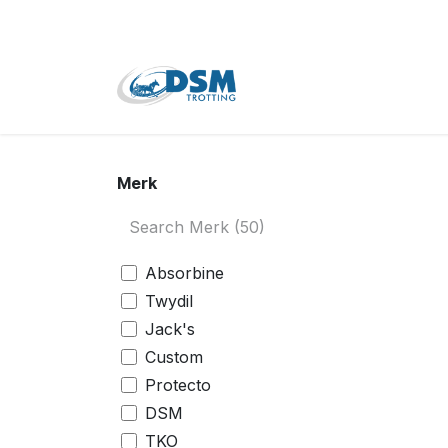
Overslaan naar inhoud
Home
Shop
Tweede
Merk
Absorbine
Twydil
Jack's
Custom
Protecto
DSM
TKO