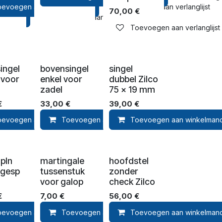
oevoegen aan winkelmandje
Toevoegen aan verlanglijst
70,00
€
lmandje
Toevoegen aan verlanglijst
Toevoegen aan verlanglijst
ingel
bovensingel
singel
 voor
enkel voor
dubbel Zilco
zadel
75 x 19 mm
€
33,00
€
39,00
€
lmandje
oevoegen aan winkelmandje
Toevoegen aan verlanglijst
Toevoegen aan winkelmandje
Toevoegen aan verlanglijst
Toevoegen aan winkelman
Toevoegen
 pln
martingale
hoofdstel
 gesp
tussenstuk
zonder
voor galop
check Zilco
€
7,00
€
56,00
€
lmandje
oevoegen aan winkelmandje
Toevoegen aan verlanglijst
Toevoegen aan winkelmandje
Toevoegen aan verlanglijst
Toevoegen aan winkelman
Toevoegen