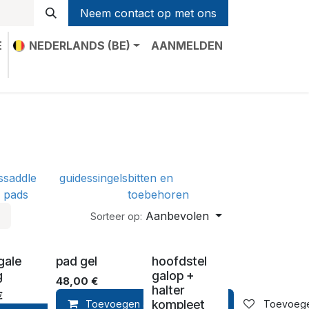
Neem contact op met ons
E
NEDERLANDS (BE)
AANMELDEN
t
s
saddle
guides
singels
bitten en
pads
toebehoren
Aanbevolen
Sorteer op:
gale
pad gel
hoofdstel
g
galop +
48,00
€
halter
€
kompleet
Toevoegen aan winkelmandje
Toevoegen