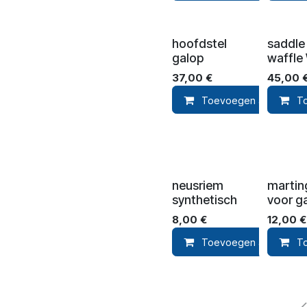
hoofdstel
saddle
galop
waffle
37,00
€
45,00
Toevoegen aan winke
T
neusriem
martin
synthetisch
voor g
8,00
€
12,00
€
Toevoegen aan winke
T