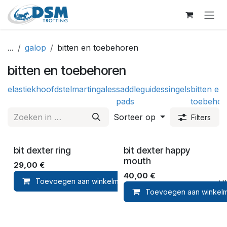
Overslaan naar inhoud
...
galop
bitten en toebehoren
bitten en toebehoren
elastiek
hoofdstel
martingales
saddle
guides
singels
bitten en
pads
toebehor
Sorteer op
Filters
bit dexter ring
bit dexter happy
mouth
29,00
€
40,00
€
Toevoegen aan winkelmandje
Toevoegen aan ver
Toevoegen aan winkel