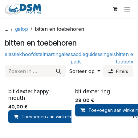
Overslaan naar inhoud
...
galop
bitten en toebehoren
bitten en toebehoren
elastiek
hoofdstel
martingales
saddle
guides
singels
bitten en
pads
toebehor
Sorteer op
Filters
bit dexter happy
bit dexter ring
mouth
29,00
€
40,00
€
Toevoegen aan winkel
Toevoegen aan winkelmandje
Toevoegen aan ver