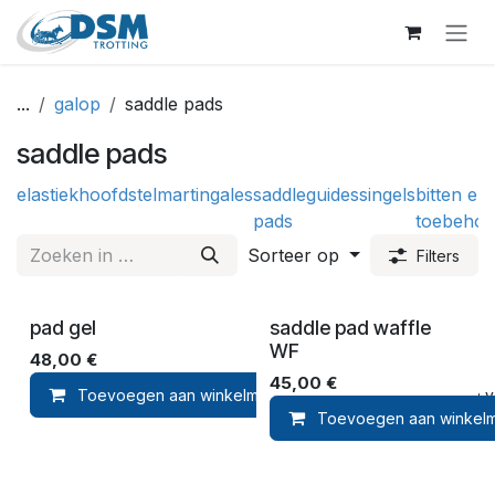
Overslaan naar inhoud
...
galop
saddle pads
saddle pads
elastiek
hoofdstel
martingales
saddle
guides
singels
bitten en
pads
toebehor
Sorteer op
Filters
pad gel
saddle pad waffle
WF
48,00
€
45,00
€
Toevoegen aan winkelmandje
Toevoegen aan ver
Toevoegen aan winkel