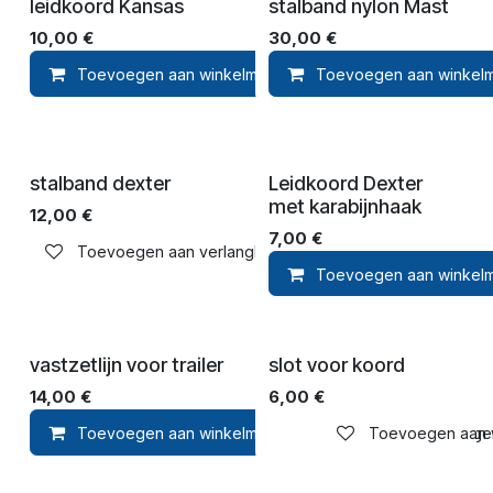
leidkoord Kansas
stalband nylon Mast
10,00
€
30,00
€
Toevoegen aan winkelmandje
Toevoegen aan winkel
Toevoegen aan ver
stalband dexter
Leidkoord Dexter
met karabijnhaak
12,00
€
7,00
€
Toevoegen aan verlanglijst
Toevoegen aan winkel
vastzetlijn voor trailer
slot voor koord
14,00
€
6,00
€
Toevoegen aan winkelmandje
Toevoegen aan ve
Toevoegen 