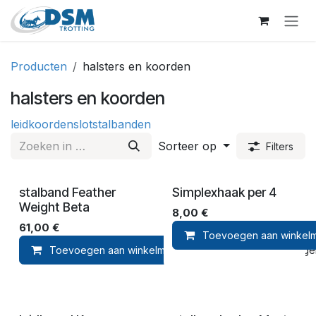
Overslaan naar inhoud
Producten
halsters en koorden
halsters en koorden
leidkoorden
slot
stalbanden
Sorteer op
Filters
stalband Feather
Simplexhaak per 4
Weight Beta
8,00
€
61,00
€
Toevoegen aan winkel
Toevoegen aan winkelmandje
Toevoegen 