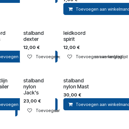
Toevoegen aan winkelman
ord
stalband
leidkoord
s
dexter
spirit
12,00
€
12,00
€
lmandje
oevoegen aan winkelmandje
Toevoegen aan verlanglijst
Toevoegen aan verlanglijst
Toevoegen aan verlanglijst
Toevoegen aan verlanglijst
lijn
stalband
stalband
ailer
nylon
nylon Mast
Jack's
30,00
€
23,00
€
oevoegen aan winkelmandje
Toevoegen aan winkelman
Toevoegen aan verlangl
lmandje
Toevoegen aan verlanglijst
Toevoegen aan verlanglijst