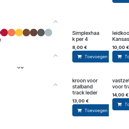
Simplexhaa
leidko
k per 4
Kansa
8,00
€
10,00
€
Toevoegen aan winke
T
kroon voor
vastzet
stalband
voor tr
track leder
14,00
€
13,00
€
T
Toevoegen aan winke