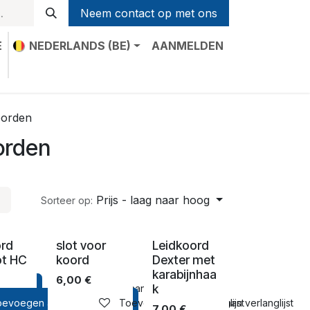
Neem contact op met ons
E
NEDERLANDS (BE)
AANMELDEN
t
oorden
orden
Prijs - laag naar hoog
Sorteer op:
ord
slot voor
Leidkoord
ot HC
koord
Dexter met
karabijnhaa
6,00
€
k
lmandje
Toevoegen aan verlanglijst
oevoegen aan winkelmandje
Toevoegen aan verlanglijst
Toevoegen aan verlanglijst
7,00
€