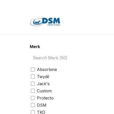
Overslaan naar inhoud
Home
Shop
Tweede
Merk
Absorbine
Twydil
Jack's
Custom
Protecto
DSM
TKO