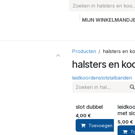
MIJN WINKELMANDJ
hands
Gepersonaliseerde artikelen
Waardebon
Contac
Producten
halsters en k
halsters en ko
leidkoorden
slot
stalbanden
slot dubbel
leidko
met sl
4,00
€
5,00
€
Toevoegen aan winke
T