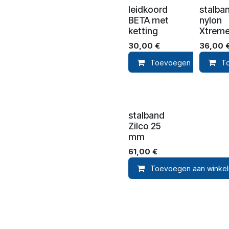
leidkoord
stalba
BETA met
nylon
ketting
Xtrem
30,00
€
36,00
Toevoegen aan winke
T
stalband
Zilco 25
mm
61,00
€
Toevoegen aan winke