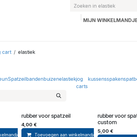
MIJN WINKELMANDJ
hands
Gepersonaliseerde artikelen
Waardebon
Contac
 cart
elastiek
eun
Spatzeil
banden
buizen
elastiek
jog
kussens
spaken
spatb
carts
rubber voor spatzeil
rubber voor spat
custom
4,00
€
5,00
€
kelmandje
Toevoegen aan winkelmandje
Toevoegen aan verlanglijst
Toev