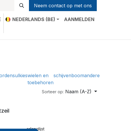
Neem contact op met ons
E
NEDERLANDS (BE)
AANMELDEN
t
orden
sulkies
wielen en
schijven
boom
andere
toebehoren
Naam (A-Z)
Sorteer op:
zeil
oegen aan verlanglijst