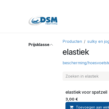
Overslaan naar inhoud
Home
Shop
Tweede
Producten
sulky en jog
Prijsklasse
elastiek
bescherming/hoes
voetst
elastiek voor spatzeil
3,00
€
Toevoegen aan win