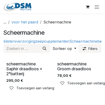
Overslaan naar inhoud
...
voor het paard
Scheermachine
Scheermachine
blisters
verzorging
zeep
supplementen
Scheermachine
ben
Sorteer op
Filters
scheermachine
scheermachine
Saphir draadloos +
Groom draadloos
2°batterij
78,00
€
295,00
€
Toevoegen aan verlangli
Toevoegen aan verlanglijst