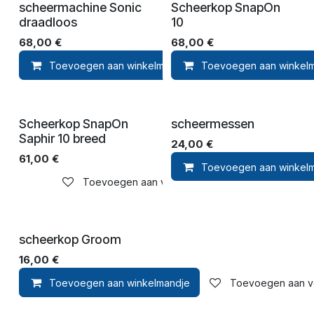
scheermachine Sonic
Scheerkop SnapOn
draadloos
10
68,00
€
68,00
€
Toevoegen aan winkelmandje
Toevoegen aan winkel
Toevoegen 
Scheerkop SnapOn
scheermessen
Saphir 10 breed
24,00
€
61,00
€
Toevoegen aan winkel
Toevoegen aan verlanglijst
scheerkop Groom
16,00
€
Toevoegen aan winkelmandje
Toevoegen aan ver