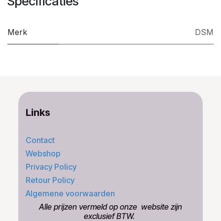
Specificaties
Merk
DSM
Links
Contact
Webshop
Privacy Policy
Retour Policy
Algemene voorwaarden
​Alle prijzen vermeld op onze ​website zijn
exclusief BTW.