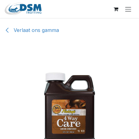
Overslaan naar inhoud
Verlaat ons gamma