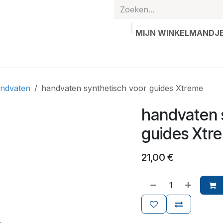
MIJN WINKELMANDJ
hands
Gepersonaliseerde artikelen
Waardebon
Contac
ndvaten
handvaten synthetisch voor guides Xtreme
handvaten 
guides Xtr
21,00
€