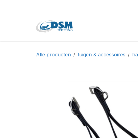
Overslaan naar inhoud
Home
Shop
Tweede
Alle producten
tuigen & accessoires
ha