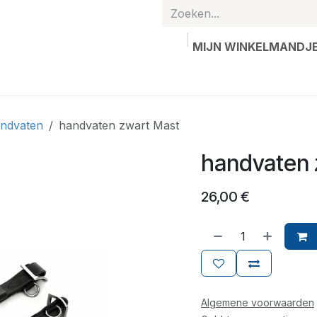
MIJN WINKELMANDJ
hands
Gepersonaliseerde artikelen
Waardebon
Contac
ndvaten
handvaten zwart Mast
handvaten 
26,00
€
Algemene voorwaarden