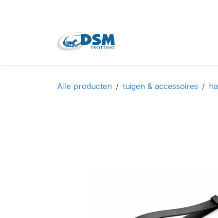
Overslaan naar inhoud
Home
Shop
Tweede
Alle producten
tuigen & accessoires
ha