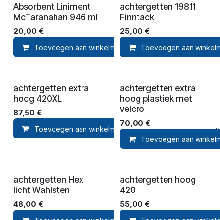
Absorbent Liniment
achtergetten 19811
McTaranahan 946 ml
Finntack
20,00
€
25,00
€
Toevoegen aan winkelmandje
Toevoegen aan winkel
Toevoegen aan ver
achtergetten extra
achtergetten extra
hoog 420XL
hoog plastiek met
velcro
87,50
€
70,00
€
Toevoegen aan winkelmandje
Toevoegen aan ver
Toevoegen aan winkel
achtergetten Hex
achtergetten hoog
licht Wahlsten
420
48,00
€
55,00
€