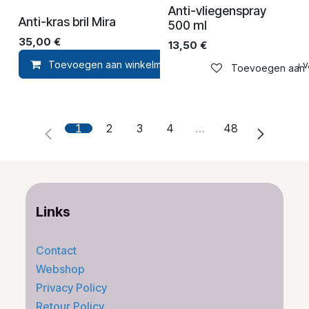
Anti-vliegenspray
Anti-kras bril Mira
500 ml
35,00
€
13,50
€
Toevoegen aan winkelmandje
Toevoegen aan ver
Toevoegen aan ve
1
2
3
4
…
48
Links
Contact
Webshop
Privacy Policy
Retour Policy