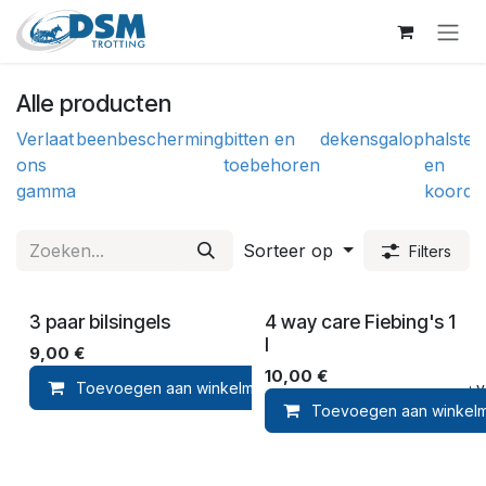
Overslaan naar inhoud
Alle producten
Verlaat
beenbescherming
bitten en
dekens
galop
halster
ons
toebehoren
en
gamma
koorde
Sorteer op
Filters
3 paar bilsingels
4 way care Fiebing's 1
l
9,00
€
10,00
€
Toevoegen aan winkelmandje
Toevoegen aan ver
Toevoegen aan winkel