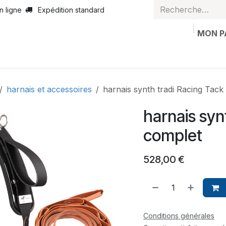
n ligne
Expédition standard
MON P
casion
Articles personnalisés
Bon de valeur
Contactez
harnais et accessoires
harnais synth tradi Racing Tack
harnais syn
complet
528,00
€
Conditions générales