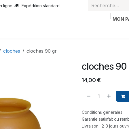
n ligne
Expédition standard
MON P
casion
Articles personnalisés
Bon de valeur
Contactez
cloches
cloches 90 gr
cloches 90
14,00
€
Conditions générales
Garantie satisfait ou re
Livraison : 2-3 jours ouv