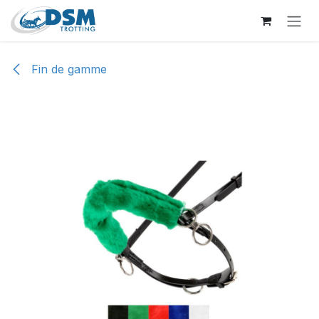
Se rendre au contenu
Fin de gamme