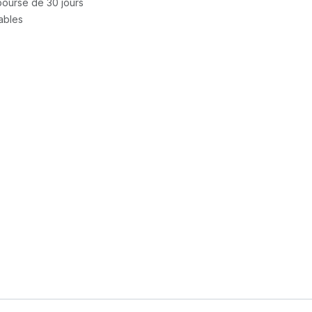
mboursé de 30 jours
rables