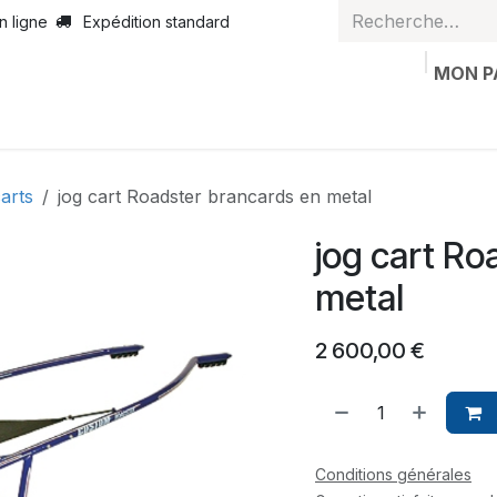
n ligne
Expédition standard
MON P
casion
Articles personnalisés
Bon de valeur
Contactez
carts
jog cart Roadster brancards en metal
jog cart Ro
metal
2 600,00
€
Conditions générales