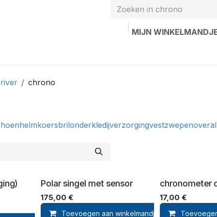
MIJN WINKELMANDJ
hands
Gepersonaliseerde artikelen
Waardebon
Contac
river
chrono
choen
helm
koersbril
onderkledij
verzorging
vest
zwepen
overal
ging)
Polar singel met sensor
chronometer d
175,00
€
17,00
€
Toevoegen aan winkelmandje
Toevoegen
Toevoegen