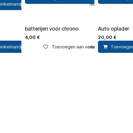
inkelmandje
Toevoegen aan verlanglijst
batterijen voor chrono
Auto oplader
4,00
€
20,00
€
inkelmandje
Toevoegen aan verlanglijst
Toevoegen aan verlanglijst
Toevoegen