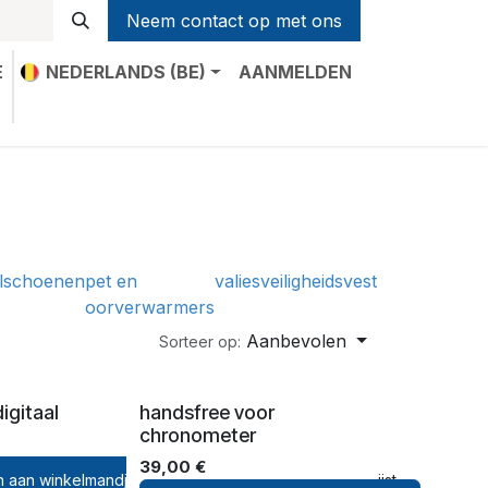
Neem contact op met ons
E
NEDERLANDS (BE)
AANMELDEN
t
l
schoenen
pet en
valies
veiligheidsvest
oorverwarmers
Aanbevolen
Sorteer op:
igitaal
handsfree voor
chronometer
39,00
€
 aan winkelmandje
 aan verlanglijst
Toevoegen aan verlanglijst