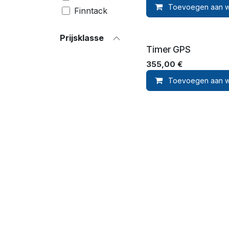
Toevoegen aan w
Finntack
Wahlsten
Prijsklasse
Ornella
Timer GPS
Prosperi
355,00
€
Brizy
​Racing
Toevoegen aan w
Tack
Walsh
Pennsbury
Mira
Roeckl
Sievi
Zilco
Bucas
Xtreme
waldhausen