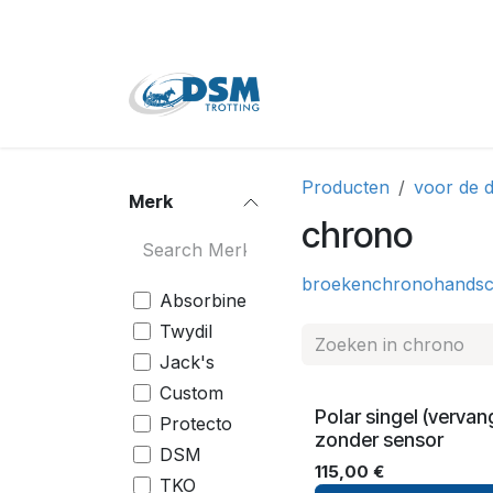
Overslaan naar inhoud
Home
Shop
Tweede
Producten
voor de d
Merk
chrono
broeken
chrono
hands
Absorbine
Twydil
Jack's
Custom
Polar singel (vervan
Protecto
zonder sensor
DSM
115,00
€
TKO