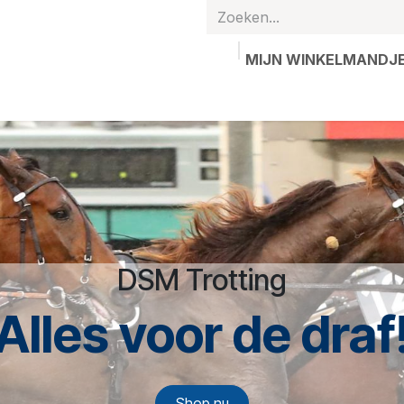
MIJN WINKELMANDJ
hands
Gepersonaliseerde artikelen
Waardebon
Contac
DSM Trotting
Alles voor de draf
Shop nu