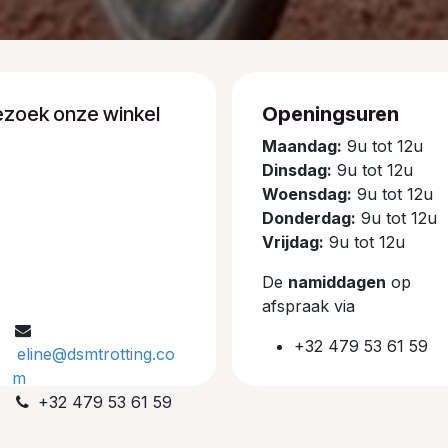
ezoek onze winkel
Openingsuren
Maandag:
9u tot 12u
Dinsdag:
9u tot 12u
Woensdag:
9u tot 12u
Donderdag:
9u tot 12u
Vrijdag:
9u tot 12u
De
namiddagen
op
afspraak via
+32 479 53 61 59
eline@dsmtrotting.co
m
+32 479 53 61 59