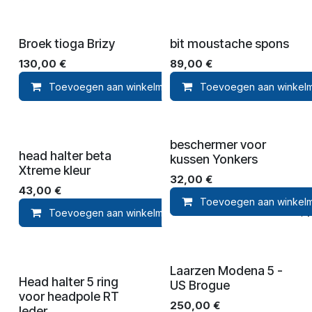
Broek tioga Brizy
bit moustache spons
130,00
€
89,00
€
Toevoegen aan winkelmandje
Toevoegen aan winkel
Toevoegen aan ver
beschermer voor
head halter beta
kussen Yonkers
Xtreme kleur
32,00
€
43,00
€
Toevoegen aan winkel
Toevoegen aan winkelmandje
Toevoegen aan ver
Laarzen Modena 5 -
Head halter 5 ring
US Brogue
voor headpole RT
250,00
€
leder