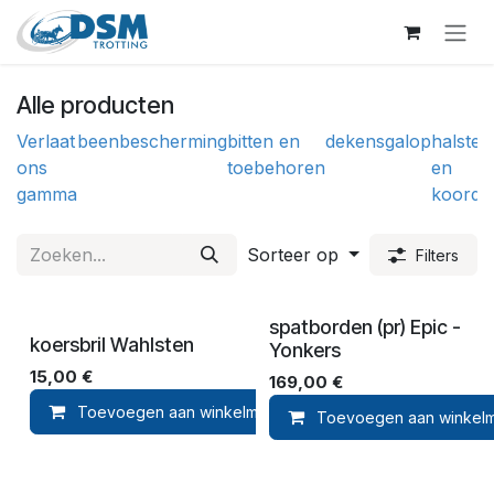
Overslaan naar inhoud
Alle producten
Verlaat
beenbescherming
bitten en
dekens
galop
halster
ons
toebehoren
en
gamma
koorde
Sorteer op
Filters
spatborden (pr) Epic -
koersbril Wahlsten
Yonkers
15,00
€
169,00
€
Toevoegen aan winkelmandje
Toevoegen aan ver
Toevoegen aan winkel