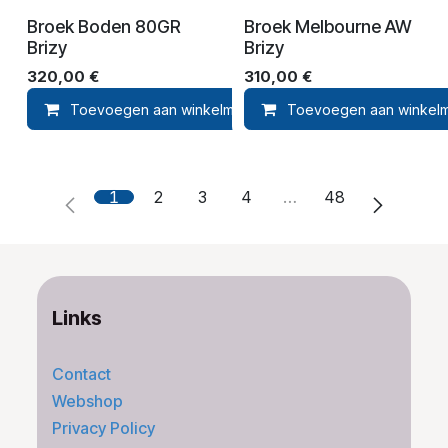
Broek Boden 80GR
Broek Melbourne AW
Brizy
Brizy
320,00
€
310,00
€
Toevoegen aan winkelmandje
Toevoegen aan winkel
Toevoegen aan ver
1
2
3
4
…
48
Links
Contact
Webshop
Privacy Policy