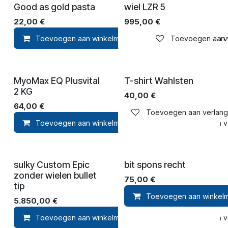
Good as gold pasta
wiel LZR 5
22,00
€
995,00
€
Toevoegen aan winkelmandje
Toevoegen aan ver
Toevoegen aan ve
MyoMax EQ Plusvital
T-shirt Wahlsten
2 KG
40,00
€
64,00
€
Toevoegen aan verlangli
Toevoegen aan winkelmandje
Toevoegen aan ver
sulky Custom Epic
bit spons recht
zonder wielen bullet
75,00
€
tip
Toevoegen aan winkel
5.850,00
€
Toevoegen aan winkelmandje
Toevoegen aan ver