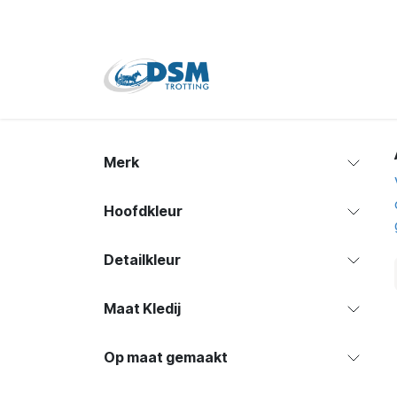
Overslaan naar inhoud
Home
Shop
Tweede
Merk
Hoofdkleur
Detailkleur
Maat Kledij
Op maat gemaakt