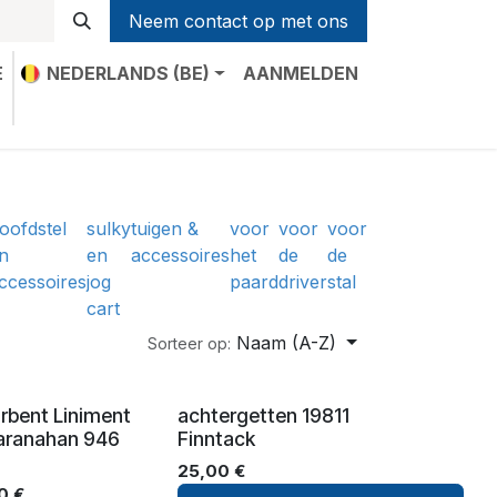
Neem contact op met ons
E
NEDERLANDS (BE)
AANMELDEN
t
oofdstel
sulky
tuigen &
voor
voor
voor
n
en
accessoires
het
de
de
ccessoires
jog
paard
driver
stal
cart
Naam (A-Z)
Sorteer op:
rbent Liniment
achtergetten 19811
ranahan 946
Finntack
25,00
€
nglijst
0
€