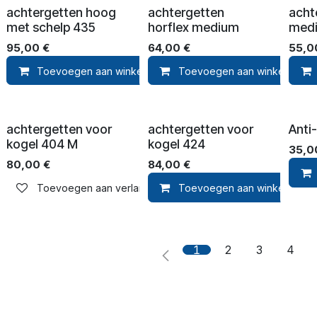
achtergetten hoog
achtergetten
acht
met schelp 435
horflex medium
med
95,00
€
64,00
€
55,0
Toevoegen aan winkelmandje
Toevoegen aan winkelmandj
Toevoegen aan verla
achtergetten voor
achtergetten voor
Anti-
kogel 404 M
kogel 424
35,0
80,00
€
84,00
€
Toevoegen aan verlanglijst
Toevoegen aan winkelmandj
1
2
3
4