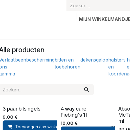
MIJN WINKELMANDJ
hands
Gepersonaliseerde artikelen
Waardebon
Contac
Alle producten
Verlaat
beenbescherming
bitten en
dekens
galop
halsters
h
ons
toebehoren
en
e
gamma
koorden
a
3 paar bilsingels
4 way care
Abso
Fiebing's 1 l
McTa
9,00
€
ml
10,00
€
Toevoegen aan winkelmandje
Toevoegen aan verla
20,0