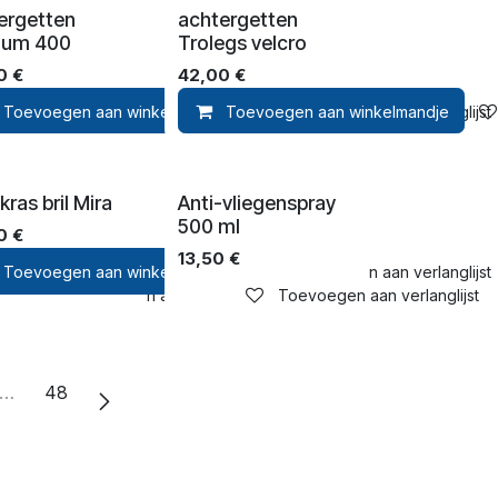
ergetten
achtergetten
ium 400
Trolegs velcro
0
€
42,00
€
e
nglijst
Toevoegen aan winkelmandje
Toevoegen aan verlanglijst
Toevoegen aan winkelmandje
Toevoegen aan verlanglijst
kras bril Mira
Anti-vliegenspray
500 ml
0
€
13,50
€
Toevoegen aan winkelmandje
Toevoegen aan verlanglijst
e
Toevoegen aan verlanglijst
Toevoegen aan verlanglijst
…
48