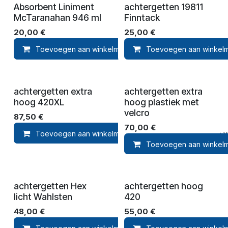
Absorbent Liniment
achtergetten 19811
McTaranahan 946 ml
Finntack
20,00
€
25,00
€
Toevoegen aan winkelmandje
Toevoegen aan winkel
Toevoegen aan ver
achtergetten extra
achtergetten extra
hoog 420XL
hoog plastiek met
velcro
87,50
€
70,00
€
Toevoegen aan winkelmandje
Toevoegen aan ver
Toevoegen aan winkel
achtergetten Hex
achtergetten hoog
licht Wahlsten
420
48,00
€
55,00
€