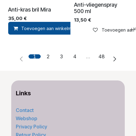
Anti-vliegenspray
Anti-kras bril Mira
500 ml
35,00
€
13,50
€
Toevoegen aan winkelmandje
Toevoegen aan ver
Toevoegen aan ve
1
2
3
4
…
48
Links
Contact
Webshop
Privacy Policy
Retour Policy