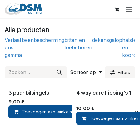
Overslaan naar inhoud
Alle producten
Verlaat
beenbescherming
bitten en
dekens
galop
halster
ons
toebehoren
en
gamma
koorde
Sorteer op
Filters
3 paar bilsingels
4 way care Fiebing's 1
l
9,00
€
10,00
€
Toevoegen aan winkelmandje
Toevoegen aan ver
Toevoegen aan winkel