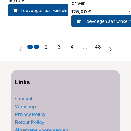
16,00
€
driver
Toevoegen aan winkelmandje
Toevoegen aan ver
125,00
€
Toevoegen aan winkel
1
2
3
4
…
48
Links
Contact
Webshop
Privacy Policy
Retour Policy
Algemene voorwaarden