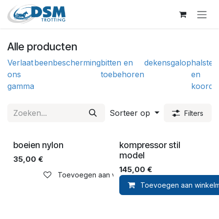
Overslaan naar inhoud
Alle producten
Verlaat
beenbescherming
bitten en
dekens
galop
halster
ons
toebehoren
en
gamma
koorde
Sorteer op
Filters
boeien nylon
kompressor stil
model
35,00
€
145,00
€
Toevoegen aan verlanglijst
Toevoegen aan winkel