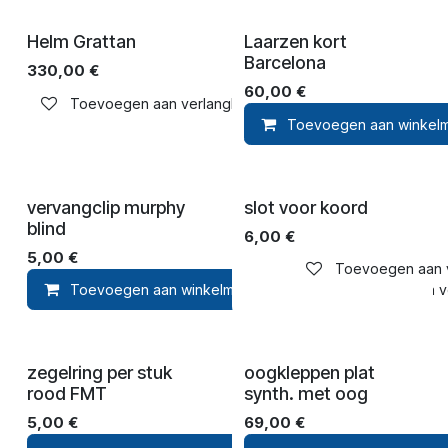
Helm Grattan
Laarzen kort
Barcelona
330,00
€
60,00
€
Toevoegen aan verlanglijst
Toevoegen aan winkel
vervangclip murphy
slot voor koord
blind
6,00
€
5,00
€
Toevoegen aan ve
Toevoegen aan winkelmandje
Toevoegen aan ver
zegelring per stuk
oogkleppen plat
rood FMT
synth. met oog
5,00
€
69,00
€