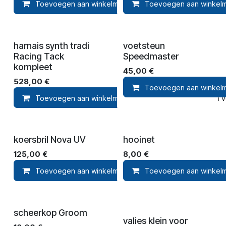
Toevoegen aan winkelmandje
Toevoegen aan winkel
Toevoegen aan ver
harnais synth tradi
voetsteun
Racing Tack
Speedmaster
kompleet
45,00
€
528,00
€
Toevoegen aan winkel
Toevoegen aan winkelmandje
Toevoegen aan ver
koersbril Nova UV
hooinet
125,00
€
8,00
€
Toevoegen aan winkelmandje
Toevoegen aan winkel
Toevoegen aan ver
scheerkop Groom
valies klein voor