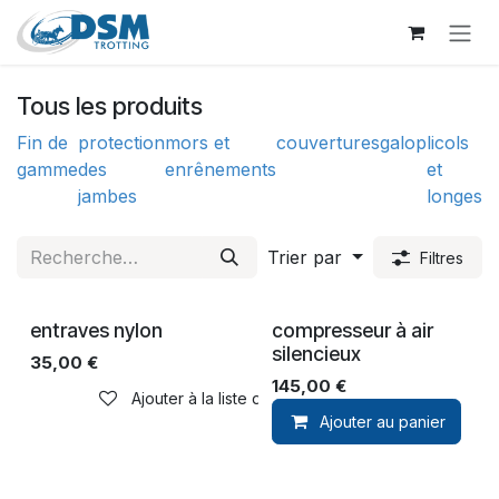
Se rendre au contenu
Tous les produits
Fin de
protection
mors et
couvertures
galop
licols
br
gamme
des
enrênements
et
a
jambes
longes
Trier par
Filtres
entraves nylon
compresseur à air
silencieux
35,00
€
145,00
€
Ajouter à la liste de souhaits
Ajouter au panier