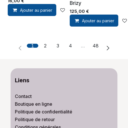
16,00
€
Brizy
Ajouter au panier
Ajouter à la liste de souhaits
125,00
€
Ajouter au panier
1
2
3
4
…
48
Liens
Contact
Boutique en ligne
Politique de confidentialité
Politique de retour
Conditions générales