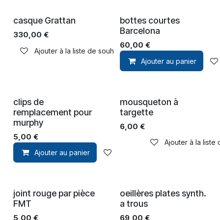
casque Grattan
bottes courtes
Barcelona
330,00
€
60,00
€
Ajouter à la liste de souhaits
Ajouter au panier
clips de
mousqueton à
remplacement pour
targette
murphy
6,00
€
5,00
€
Ajouter à la liste
Ajouter au panier
Ajouter à la liste de souhaits
joint rouge par pièce
oeillères plates synth.
FMT
a trous
5,00
€
69,00
€