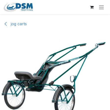
Overslaan naar inhoud
jog carts