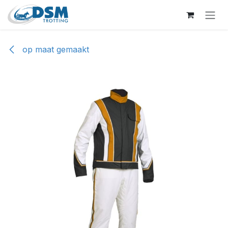
Overslaan naar inhoud
op maat gemaakt