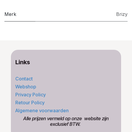
Merk
Brizy
Links
Contact
Webshop
Privacy Policy
Retour Policy
Algemene voorwaarden
​Alle prijzen vermeld op onze ​website zijn
exclusief BTW.