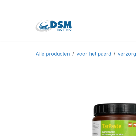
Overslaan naar inhoud
Home
Shop
Tweede
Alle producten
voor het paard
verzorg