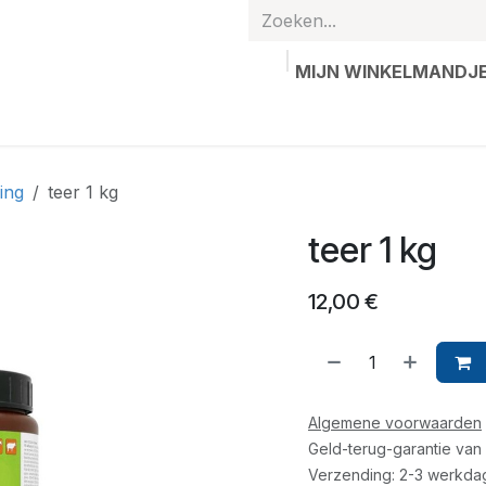
MIJN WINKELMANDJ
hands
Gepersonaliseerde artikelen
Waardebon
Contac
ing
teer 1 kg
teer 1 kg
12,00
€
Algemene voorwaarden
Geld-terug-garantie van
Verzending: 2-3 werkda