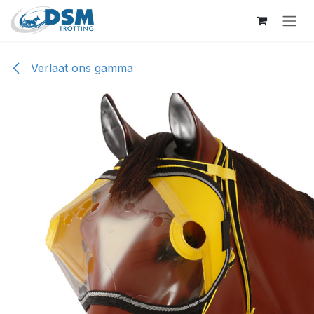
Overslaan naar inhoud
Verlaat ons gamma