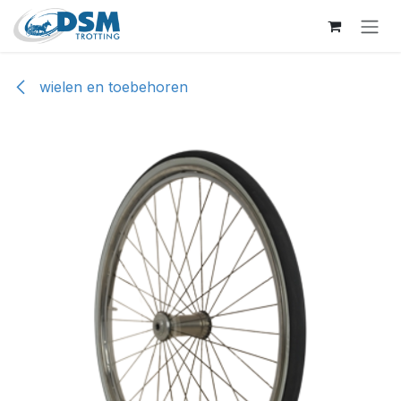
Overslaan naar inhoud
wielen en toebehoren