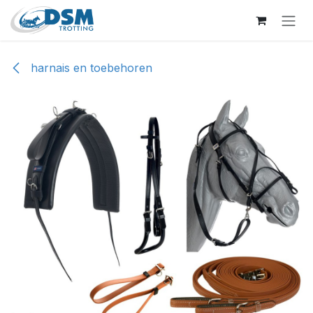
Overslaan naar inhoud
harnais en toebehoren