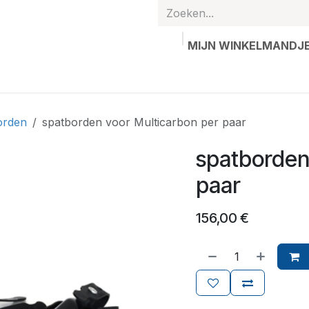
MIJN WINKELMANDJ
hands
Gepersonaliseerde artikelen
Waardebon
Contac
orden
spatborden voor Multicarbon per paar
spatborden
paar
156,00
€