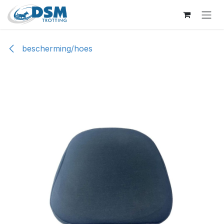
Overslaan naar inhoud
bescherming/hoes