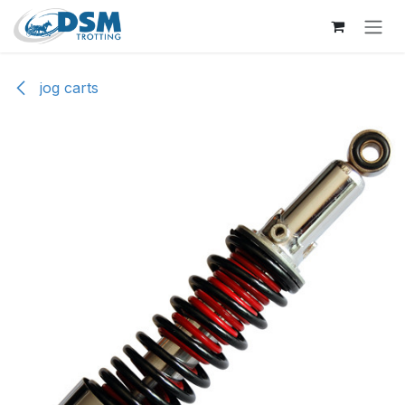
Overslaan naar inhoud
jog carts