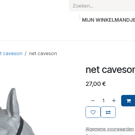
MIJN WINKELMANDJ
hands
Gepersonaliseerde artikelen
Waardebon
Contac
t caveson
net caveson
net caveso
27,00
€
Algemene voorwaarden