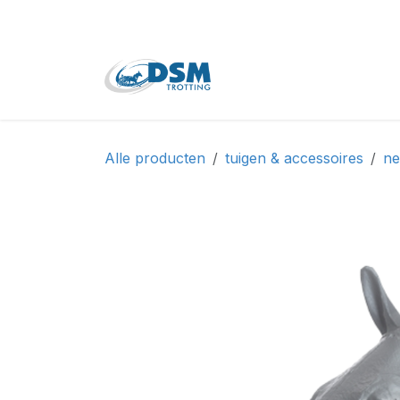
Overslaan naar inhoud
Home
Shop
Tweede
Alle producten
tuigen & accessoires
ne