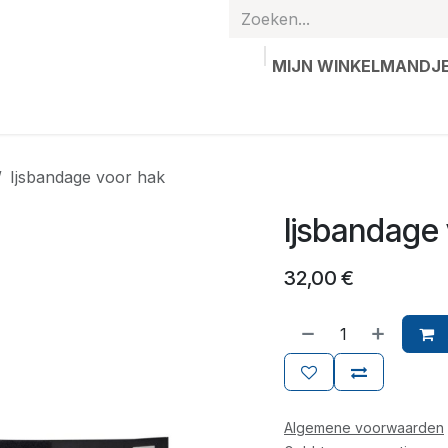
MIJN WINKELMANDJ
hands
Gepersonaliseerde artikelen
Waardebon
Contac
Ijsbandage voor hak
Ijsbandage
32,00
€
Algemene voorwaarden