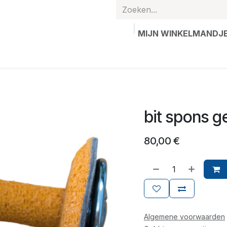
MIJN WINKELMANDJ
hands
Gepersonaliseerde artikelen
Waardebon
Contac
bit spons 
80,00
€
Algemene voorwaarden