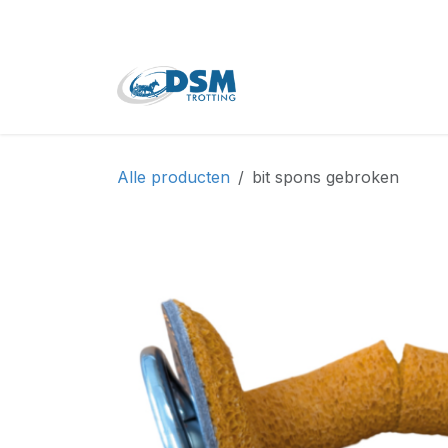
Overslaan naar inhoud
Home
Shop
Tweede
Alle producten
bit spons gebroken