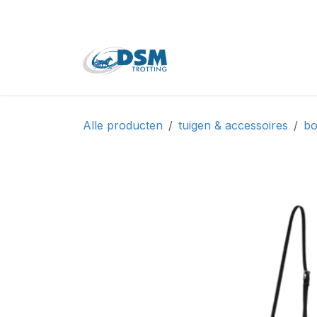
Overslaan naar inhoud
Home
Shop
Tweede
Alle producten
tuigen & accessoires
bo