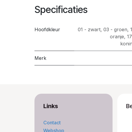
Specificaties
Hoofdkleur
01 - zwart
,
03 - groen
,
oranje
,
17
koni
Merk
Links
B
Contact
Webshop