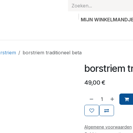
MIJN WINKELMANDJ
hands
Gepersonaliseerde artikelen
Waardebon
Contac
rstriem
borstriem traditioneel beta
borstriem t
49,00
€
Algemene voorwaarden