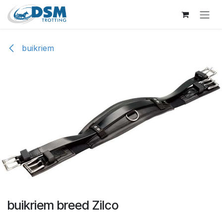
Overslaan naar inhoud
buikriem
buikriem breed Zilco