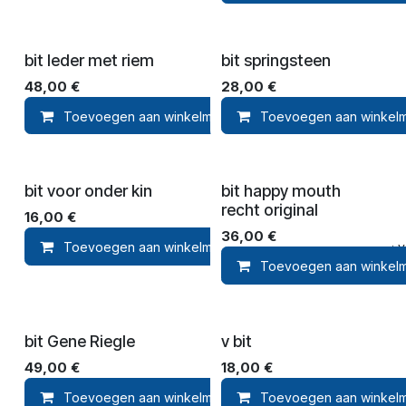
bit leder met riem
bit springsteen
48,00
€
28,00
€
Toevoegen aan winkelmandje
Toevoegen aan winkel
Toevoegen 
bit voor onder kin
bit happy mouth
recht original
16,00
€
36,00
€
Toevoegen aan winkelmandje
Toevoegen aan ver
Toevoegen aan winkel
bit Gene Riegle
v bit
49,00
€
18,00
€
Toevoegen aan winkelmandje
Toevoegen aan winkel
Toevoegen 