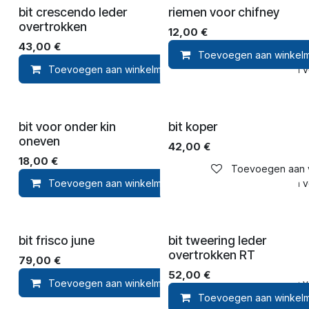
bit crescendo leder
riemen voor chifney
overtrokken
12,00
€
43,00
€
Toevoegen aan winkel
Toevoegen aan winkelmandje
Toevoegen aan ver
bit voor onder kin
bit koper
oneven
42,00
€
18,00
€
Toevoegen aan ve
Toevoegen aan winkelmandje
Toevoegen aan ver
bit frisco june
bit tweering leder
overtrokken RT
79,00
€
52,00
€
Toevoegen aan winkelmandje
Toevoegen aan ver
Toevoegen aan winkel