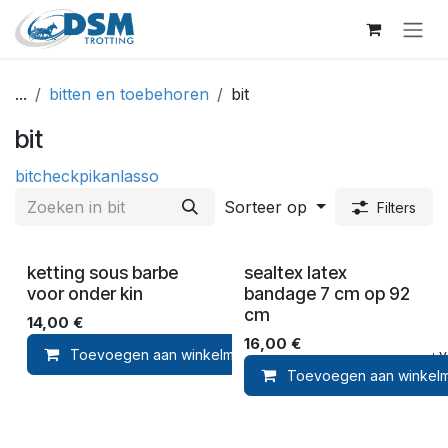
Overslaan naar inhoud
...
bitten en toebehoren
bit
bit
bit
check
pikan
lasso
Sorteer op
Filters
ketting sous barbe
sealtex latex
voor onder kin
bandage 7 cm op 92
cm
14,00
€
16,00
€
Toevoegen aan winkelmandje
Toevoegen aan ver
Toevoegen aan winkel