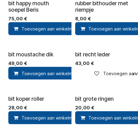
bit happy mouth
rubber bithouder met
soepel Beris
riempje
75,00
€
8,00
€
Toevoegen aan winkelmandje
Toevoegen aan winkel
Toevoegen 
bit moustache dik
bit recht leder
49,00
€
43,00
€
Toevoegen aan winkelmandje
Toevoegen aan ver
Toevoegen aan ve
bit koper roller
bit grote ringen
28,00
€
20,00
€
Toevoegen aan winkelmandje
Toevoegen aan winkel
Toevoegen aan ver