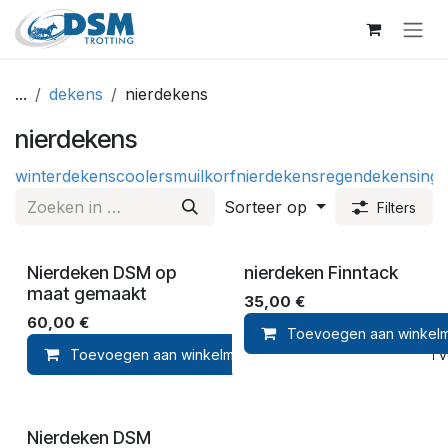
Overslaan naar inhoud
...
dekens
nierdekens
nierdekens
winterdekens
coolers
muilkorf
nierdekens
regendeken
singe
Sorteer op
Filters
Nierdeken DSM op
nierdeken Finntack
maat gemaakt
35,00
€
60,00
€
Toevoegen aan winkel
Toevoegen aan winkelmandje
Toevoegen aan ver
Nierdeken DSM