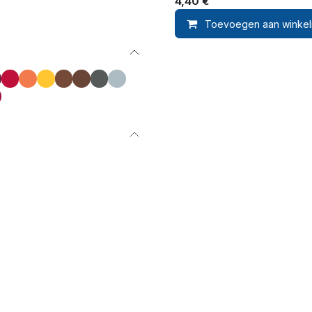
4,40
€
Toevoegen aan winke