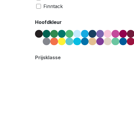
Finntack
Wahlsten
Hoofdkleur
Ornella Prosperi
Brizy
​Racing Tack
Walsh
Pennsbury
Prijsklasse
Mira
Roeckl
Sievi
Zilco
Bucas
Xtreme
waldhausen
UK Trotting
Ariat