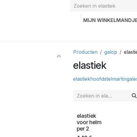
MIJN WINKELMANDJ
hands
Gepersonaliseerde artikelen
Waardebon
Contac
Producten
galop
elasti
elastiek
elastiek
hoofdstel
martingale
elastiek
voor helm
per 2