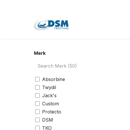
Overslaan naar inhoud
Home
Shop
Tweede
Merk
Absorbine
Twydil
Jack's
Custom
Protecto
DSM
TKO