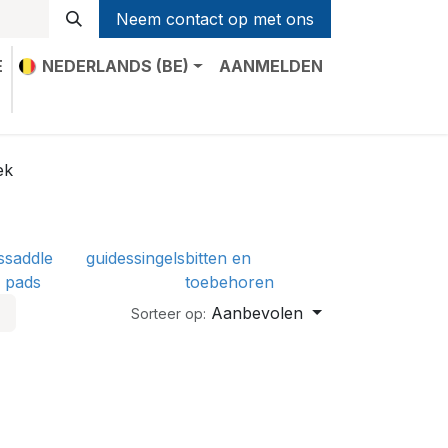
Neem contact op met ons
E
NEDERLANDS (BE)
AANMELDEN
t
ek
s
saddle
guides
singels
bitten en
pads
toebehoren
Aanbevolen
Sorteer op: