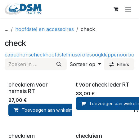
Overslaan naar inhoud
...
hoofdstel en accessoires
check
check
capuchons
check
hoofdstel
museroles
oogkleppen
oorboll
Sorteer op
Filters
checkriem voor
t voor check leder RT
harnais RT
33,00
€
27,00
€
Toevoegen aan winkel
Toevoegen aan winkelmandje
Toevoegen aan ver
checkriem
checkriem