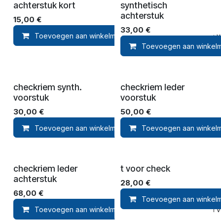
achterstuk kort
synthetisch
achterstuk
15,00
€
33,00
€
Toevoegen aan winkelmandje
Toevoegen aan ver
Toevoegen aan winkel
checkriem synth.
checkriem leder
voorstuk
voorstuk
30,00
€
50,00
€
Toevoegen aan winkelmandje
Toevoegen aan winkel
Toevoegen 
checkriem leder
t voor check
achterstuk
28,00
€
68,00
€
Toevoegen aan winkel
Toevoegen aan winkelmandje
Toevoegen aan ver