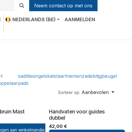
Neem contact op met ons
E
NEDERLANDS (BE)
AANMELDEN
t
H
saddle
singels
kat
staartriemen
zadel
stijgbeugel
oppelaar
pads
Aanbevolen
Sorteer op:
bruin Mast
Handvaten voor guides
dubbel
42,00
€
gen aan winkelmandje
Toevoegen aan verlanglijst