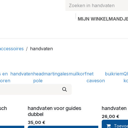
MIJN WINKELMANDJ
hands
Gepersonaliseerde artikelen
Waardebon
Contac
accessoires
handvaten
s en
handvaten
head
martingales
muilkorf
net
buikriem
Q
horen
pole
caveson
k
sch
handvaten voor guides
handvaten 
dubbel
26,00
€
35,00
€
Toevoe