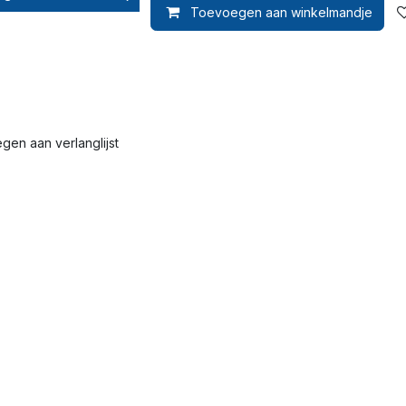
en aan verlanglijst
Toevoegen aan winkelmandje
en aan verlanglijst