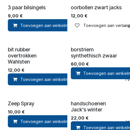
3 paar bilsingels
oorbollen zwart jacks
9,00
€
12,00
€
Toevoegen aan winkelmandje
Toevoegen aan verlangli
Toevoegen aan ver
bit rubber
borstriem
overtrokken
synthethisch zwaar
Wahlsten
60,00
€
12,00
€
Toevoegen aan winkel
Toevoegen aan winkelmandje
Toevoegen aan ver
Zeep Spray
handschoenen
Jack's winter
10,00
€
22,00
€
Toevoegen aan winkelmandje
Toevoegen 
Toevoegen aan winkel