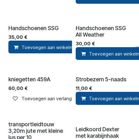
Handschoenen SSG
Handschoenen SSG
All Weather
35,00
€
30,00
€
Toevoegen aan winkelmandje
Toevoegen aan ver
Toevoegen aan winkel
kniegetten 459A
Strobezem 5-naads
60,00
€
11,00
€
Toevoegen aan verlanglijst
Toevoegen aan winkel
transportleidtouw
Leidkoord Dexter
3,20m jute met kleine
met karabijnhaak
lus per 10