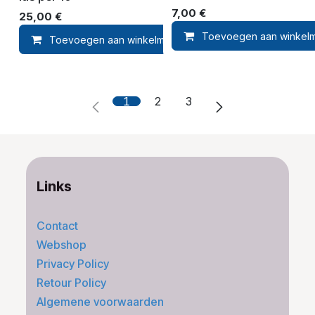
7,00
€
25,00
€
Toevoegen aan winkel
Toevoegen aan winkelmandje
Toevoegen 
1
2
3
Links
Contact
Webshop
Privacy Policy
Retour Policy
Algemene voorwaarden