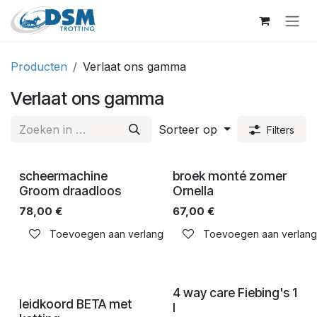
Overslaan naar inhoud
Producten
Verlaat ons gamma
Verlaat ons gamma
Sorteer op
Filters
scheermachine
broek monté zomer
Groom draadloos
Ornella
78,00
€
67,00
€
Toevoegen aan verlanglijst
Toevoegen aan verlangli
4 way care Fiebing's 1
leidkoord BETA met
l