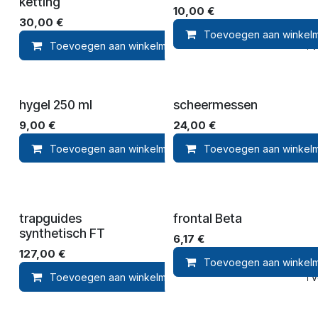
ketting
10,00
€
30,00
€
Toevoegen aan winkel
Toevoegen aan winkelmandje
Toevoegen aan ver
hygel 250 ml
scheermessen
9,00
€
24,00
€
Toevoegen aan winkelmandje
Toevoegen aan winkel
Toevoegen 
trapguides
frontal Beta
synthetisch FT
6,17
€
127,00
€
Toevoegen aan winkel
Toevoegen aan winkelmandje
Toevoegen aan ver