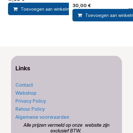
30,00
€
Toevoegen aan winkelmandje
Toevoegen 
Toevoegen aan winkel
Links
Contact
Webshop
Privacy Policy
Retour Policy
Algemene voorwaarden
​Alle prijzen vermeld op onze ​website zijn
exclusief BTW.