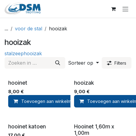
Overslaan naar inhoud
...
voor de stal
hooizak
hooizak
stal
zeep
hooizak
Sorteer op
Filters
hooinet
hooizak
8,00
€
9,00
€
Toevoegen aan winkelmandje
Toevoegen aan winkel
Toevoegen 
hooinet katoen
Hooinet 1,60m x
1,00m
17,00
€