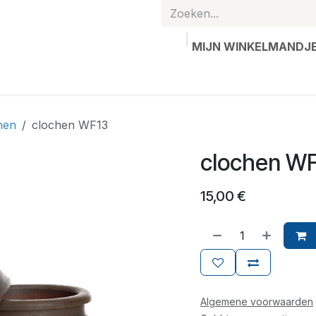
MIJN WINKELMANDJ
hands
Gepersonaliseerde artikelen
Waardebon
Contac
hen
clochen WF13
clochen W
15,00
€
Algemene voorwaarden