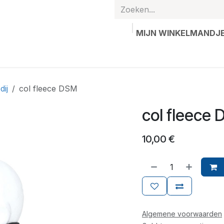
MIJN WINKELMANDJ
hands
Gepersonaliseerde artikelen
Waardebon
Contac
dij
col fleece DSM
col fleece
10,00
€
Algemene voorwaarden