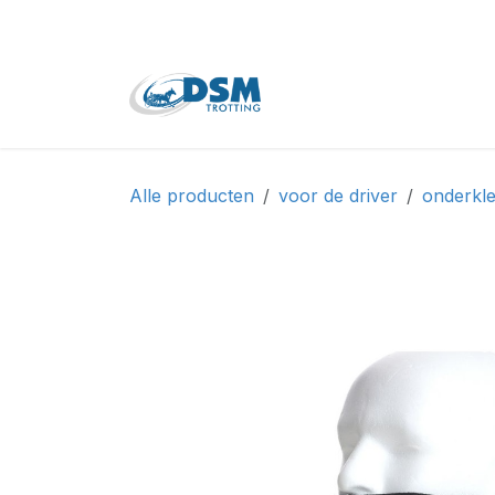
Overslaan naar inhoud
Home
Shop
Tweede
Alle producten
voor de driver
onderkle