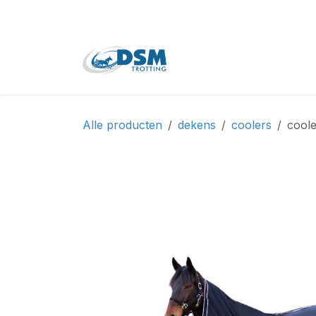
Overslaan naar inhoud
Home
Shop
Tweede
Alle producten
dekens
coolers
coole