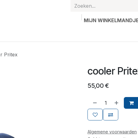
MIJN WINKELMANDJ
hands
Gepersonaliseerde artikelen
Waardebon
Contac
r Pritex
cooler Prit
55,00
€
Algemene voorwaarden